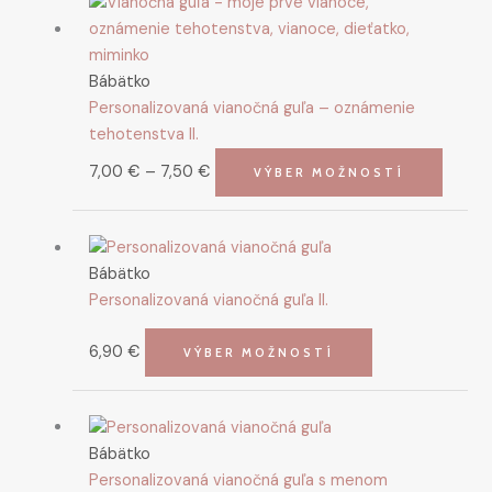
range:
produ
7,00 €
má
through
viacer
Bábätko
7,50 €
variant
Personalizovaná vianočná guľa – oznámenie
Možno
tehotenstva II.
si
môžet
7,00
€
–
7,50
€
VÝBER MOŽNOSTÍ
vybrať
na
stránk
produk
Bábätko
Personalizovaná vianočná guľa II.
6,90
€
VÝBER MOŽNOSTÍ
Bábätko
Personalizovaná vianočná guľa s menom