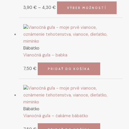
3,90
€
–
4,30
€
VÝBER MOŽNOSTÍ
Bábätko
Vianočná guľa – babka
7,50
€
PRIDAŤ DO KOŠÍKA
Bábätko
Vianočná guľa – čakáme bábätko