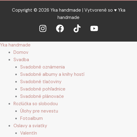
Copyright © 2026 Yka handmade | Vytvorené so ♥ Yka
handmade
Yka handmade
Domov
Svadba
Svadobné oznámenia
Svadobné albumy a knihy hostí
Svadobné tlačoviny
Svadobné pohľadnice
Svadobné plánovače
Rozlúčka so slobodou
Úlohy pre nevestu
Fotoalbum
Oslavy a sviatky
Valentín