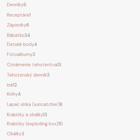
Denníky
6
Receptáre
1
Zápisníky
6
Bábätko
34
Detské body
4
Fotoalbumy
3
Oznámenie tehotentva
13
Tehotenský denník
3
Iné
12
Knihy
4
Lapač slnka (suncatcher)
8
Krabičky a obálky
13
Krabičky (exploding box)
10
Obálky
3