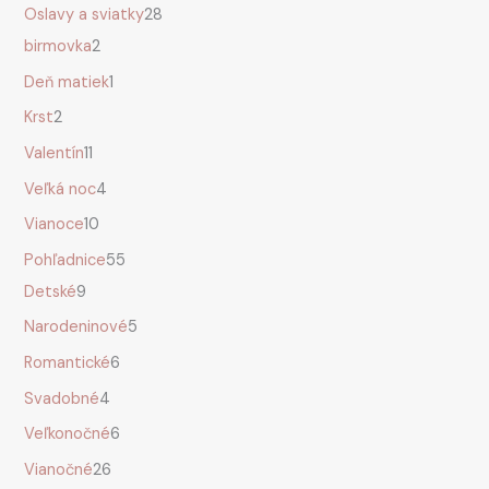
Oslavy a sviatky
28
birmovka
2
Deň matiek
1
Krst
2
Valentín
11
Veľká noc
4
Vianoce
10
Pohľadnice
55
Detské
9
Narodeninové
5
Romantické
6
Svadobné
4
Veľkonočné
6
Vianočné
26