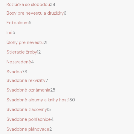
Rozlúčka so slobodou
34
Boxy pre nevestu a družičky
6
Fotoalbum
5
Iné
5
Úlohy pre nevestu
21
Stieracie žreby
12
Nezaradené
4
Svadba
78
Svadobné rekvizity
7
Svadobné oznámenia
25
Svadobné albumy a knihy hostí
30
Svadobné tlačoviny
13
Svadobné pohľadnice
4
Svadobné plánovače
2