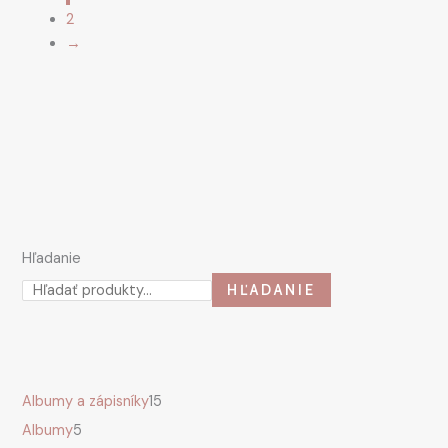
vybrať
2
na
→
stránke
produktu.
Hľadanie
HĽADANIE
Albumy a zápisníky
15
Albumy
5