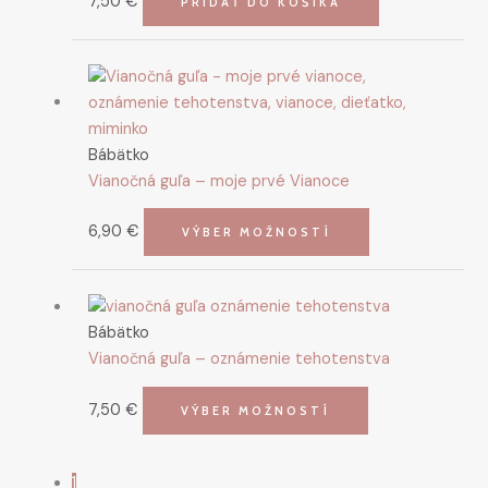
7,50
€
PRIDAŤ DO KOŠÍKA
Bábätko
Vianočná guľa – moje prvé Vianoce
6,90
€
VÝBER MOŽNOSTÍ
Tento
produkt
Bábätko
má
Vianočná guľa – oznámenie tehotenstva
viacero
variantov.
7,50
€
Možnosti
VÝBER MOŽNOSTÍ
si
môžete
1