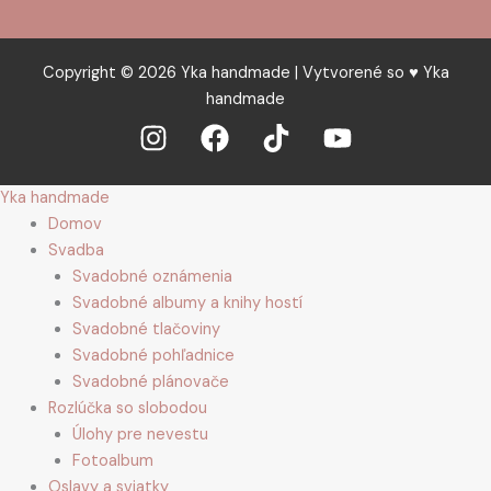
Copyright © 2026 Yka handmade | Vytvorené so ♥ Yka
handmade
Yka handmade
Domov
Svadba
Svadobné oznámenia
Svadobné albumy a knihy hostí
Svadobné tlačoviny
Svadobné pohľadnice
Svadobné plánovače
Rozlúčka so slobodou
Úlohy pre nevestu
Fotoalbum
Oslavy a sviatky