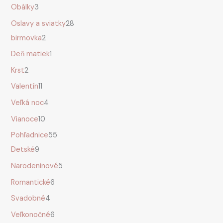
Obálky
3
Oslavy a sviatky
28
birmovka
2
Deň matiek
1
Krst
2
Valentín
11
Veľká noc
4
Vianoce
10
Pohľadnice
55
Detské
9
Narodeninové
5
Romantické
6
Svadobné
4
Veľkonočné
6