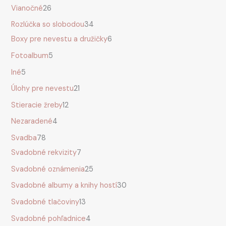
Vianočné
26
Rozlúčka so slobodou
34
Boxy pre nevestu a družičky
6
Fotoalbum
5
Iné
5
Úlohy pre nevestu
21
Stieracie žreby
12
Nezaradené
4
Svadba
78
Svadobné rekvizity
7
Svadobné oznámenia
25
Svadobné albumy a knihy hostí
30
Svadobné tlačoviny
13
Svadobné pohľadnice
4