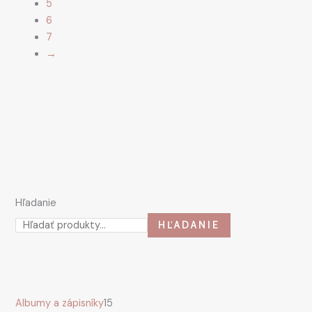
5
6
7
→
Hľadanie
HĽADANIE
Albumy a zápisníky
15