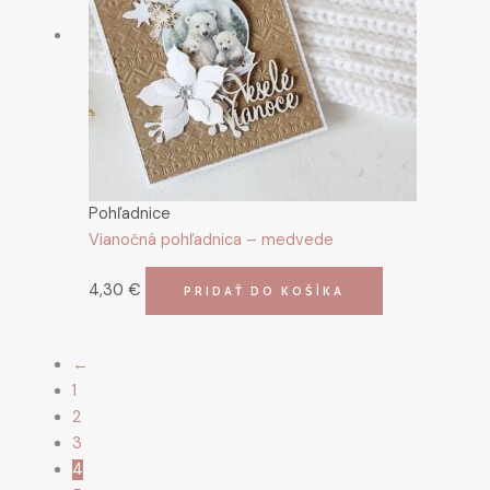
Pohľadnice
Vianočná pohľadnica – medvede
4,30
€
PRIDAŤ DO KOŠÍKA
←
1
2
3
4