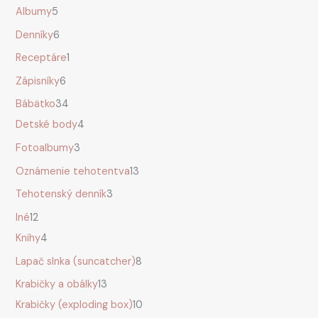
Albumy
5
Denníky
6
Receptáre
1
Zápisníky
6
Bábätko
34
Detské body
4
Fotoalbumy
3
Oznámenie tehotentva
13
Tehotenský denník
3
Iné
12
Knihy
4
Lapač slnka (suncatcher)
8
Krabičky a obálky
13
Krabičky (exploding box)
10