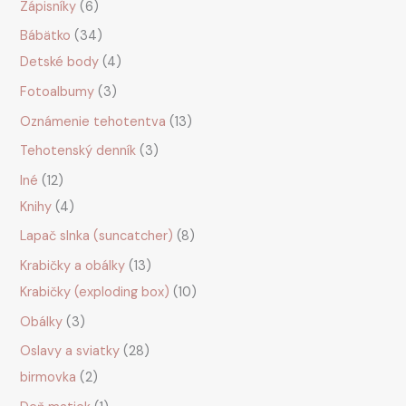
Zápisníky
6
Bábätko
34
Detské body
4
Fotoalbumy
3
Oznámenie tehotentva
13
Tehotenský denník
3
Iné
12
Knihy
4
Lapač slnka (suncatcher)
8
Krabičky a obálky
13
Krabičky (exploding box)
10
Obálky
3
Oslavy a sviatky
28
birmovka
2