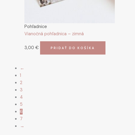
Pohľadnice
Vianočná pohľadnica – zimná
3,00
€
PRIDAŤ DO KOŠÍKA
←
1
2
3
4
5
6
7
→