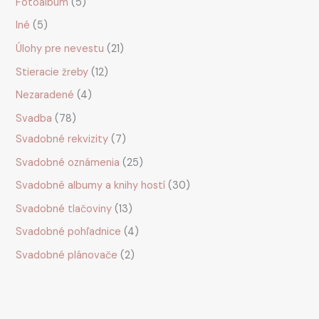
Fotoalbum
5
Iné
5
Úlohy pre nevestu
21
Stieracie žreby
12
Nezaradené
4
Svadba
78
Svadobné rekvizity
7
Svadobné oznámenia
25
Svadobné albumy a knihy hostí
30
Svadobné tlačoviny
13
Svadobné pohľadnice
4
Svadobné plánovače
2