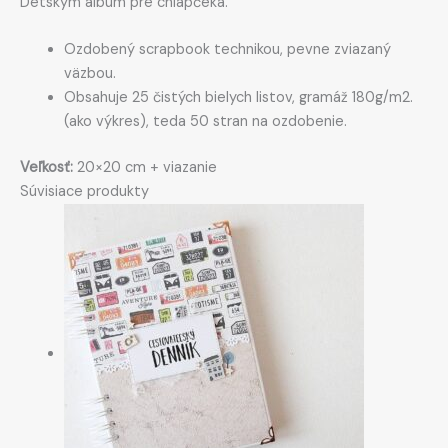
Detským album pre chlapčeka.
Ozdobený scrapbook technikou, pevne zviazaný
väzbou.
Obsahuje 25 čistých bielych listov, gramáž 180g/m2.
(ako výkres), teda 50 stran na ozdobenie.
Veľkosť:
20×20 cm + viazanie
Súvisiace produkty