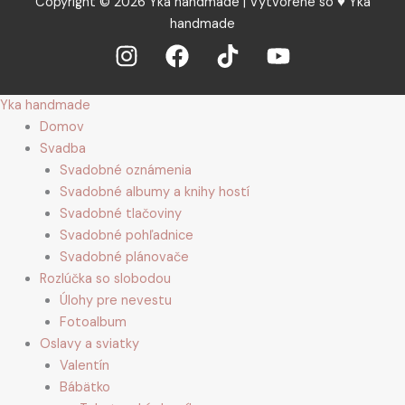
Copyright © 2026 Yka handmade | Vytvorené so ♥ Yka
handmade
Yka handmade
Domov
Svadba
Svadobné oznámenia
Svadobné albumy a knihy hostí
Svadobné tlačoviny
Svadobné pohľadnice
Svadobné plánovače
Rozlúčka so slobodou
Úlohy pre nevestu
Fotoalbum
Oslavy a sviatky
Valentín
Bábätko