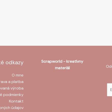
té odkazy
Scrapworld - kreatívny
Odo
materiál
O mne
ava a platba
ovaná výroba
é podmienky
Kontakt
bných údajov