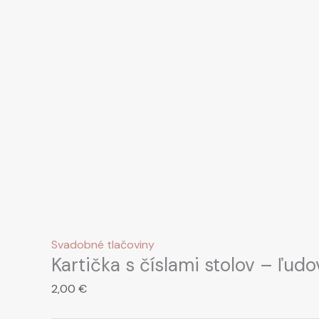
Svadobné tlačoviny
Kartička s číslami stolov – ľud
2,00
€