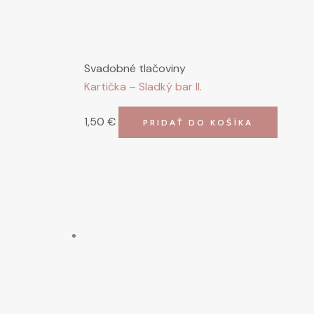
Svadobné tlačoviny
Kartička – Sladký bar II.
1,50
€
PRIDAŤ DO KOŠÍKA