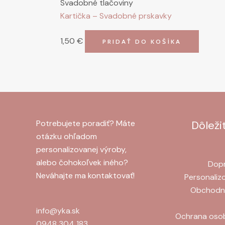
Svadobné tlačoviny
Kartička – Svadobné prskavky
1,50
€
PRIDAŤ DO KOŠÍKA
Potrebujete poradiť? Máte
Dôleži
otázku ohľadom
personalizovanej výroby,
alebo čohokoľvek iného?
Dopr
Neváhajte ma kontaktovať!
Personaliz
Obchodn
info@yka.sk
Ochrana oso
0948 304 183