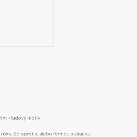
ným +ľudový motív.
o rámu čo opretie, alebo formou stojacou.