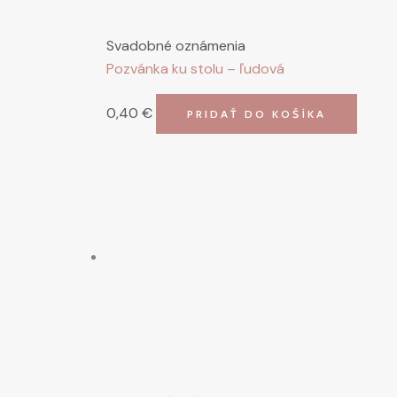
Svadobné oznámenia
Pozvánka ku stolu – ľudová
0,40
€
PRIDAŤ DO KOŠÍKA