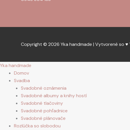
Copyright © 2026 Yka handmade | Vytvorené so ♥
Yka handmade
Domov
Svadba
Svadobné oznámenia
Svadobné albumy a knihy hostí
Svadobné tlačoviny
Svadobné pohľadnice
Svadobné plánovače
Rozlúčka so slobodou