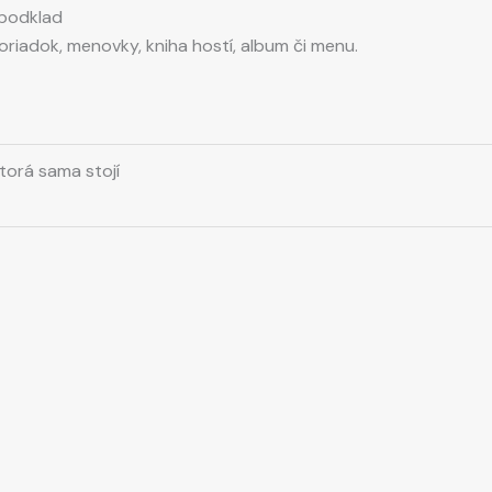
 podklad
riadok, menovky, kniha hostí, album či menu.
ktorá sama stojí