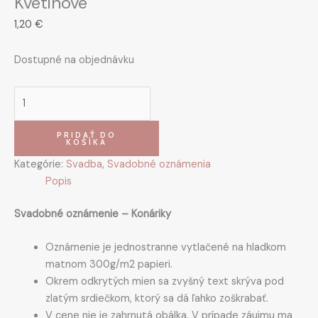
Kvetinové
1,20
€
Dostupné na objednávku
PRIDAŤ DO
KOŠÍKA
Kategórie:
Svadba
,
Svadobné oznámenia
Popis
Svadobné oznámenie –
Konáriky
Oznámenie je jednostranne vytlačené na hladkom
matnom 300g/m2 papieri.
Okrem odkrytých mien sa zvyšný text skrýva pod
zlatým srdiečkom, ktorý sa dá ľahko zoškrabať.
V cene nie je zahrnutá obálka. V prípade záujmu ma