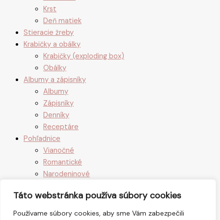
Krst
Deň matiek
Stieracie žreby
Krabičky a obálky
Krabičky (exploding box)
Obálky
Albumy a zápisníky
Albumy
Zápisníky
Denníky
Receptáre
Pohľadnice
Vianočné
Romantické
Narodeninové
Detské
Táto webstránka používa súbory cookies
Svadobné
Veľkonočné
Používame súbory cookies, aby sme Vám zabezpečili