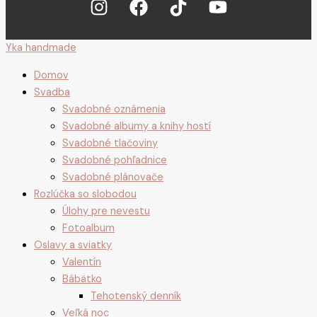
Yka handmade
Domov
Svadba
Svadobné oznámenia
Svadobné albumy a knihy hostí
Svadobné tlačoviny
Svadobné pohľadnice
Svadobné plánovače
Rozlúčka so slobodou
Úlohy pre nevestu
Fotoalbum
Oslavy a sviatky
Valentín
Bábätko
Tehotenský denník
Veľká noc