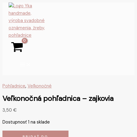
Preskočiť
množstvo
na
Veľkonočná
obsah
pohľadnica
-
zajkovia
Pohľadnice
,
Veľkonočné
Veľkonočná pohľadnica – zajkovia
3,50
€
Dostupnosť
1 na sklade
PRIDAŤ DO