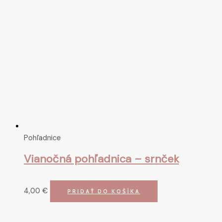
Pohľadnice
Vianočná pohľadnica – srnček
4,00
€
PRIDAŤ DO KOŠÍKA