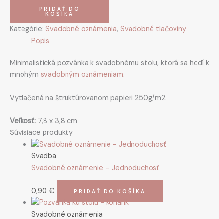
PRIDAŤ DO
KOŠÍKA
Kategórie:
Svadobné oznámenia
,
Svadobné tlačoviny
Popis
Minimalistická pozvánka k svadobnému stolu, ktorá sa hodí k
mnohým
svadobným oznámeniam
.
Vytlačená na štruktúrovanom papieri 250g/m2.
Veľkosť:
7,8 x 3,8 cm
Súvisiace produkty
Svadba
Svadobné oznámenie – Jednoduchosť
0,90
€
PRIDAŤ DO KOŠÍKA
Svadobné oznámenia