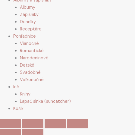
Albumy a zápisníky
Albumy
Zápisníky
Denníky
Receptáre
Pohľadnice
Vianočné
Romantické
Narodeninové
Detské
Svadobné
Veľkonočné
Iné
Knihy
Lapač slnka (suncatcher)
Košík