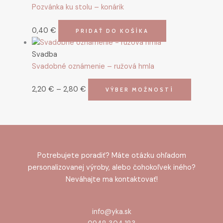
Pozvánka ku stolu – konárik
0,40
€
PRIDAŤ DO KOŠÍKA
Svadba
Svadobné oznámenie – ružová hmla
2,20
€
–
2,80
€
VÝBER MOŽNOSTÍ
Potrebujete poradiť? Máte otázku ohľadom
personalizovanej výroby, alebo čohokoľvek iného?
Neváhajte ma kontaktovať!
info@yka.sk